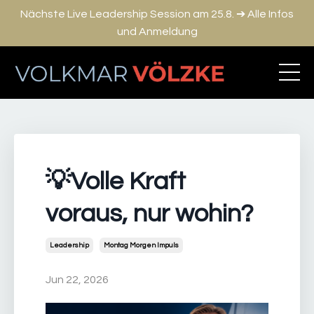
Nächste Live Leadership Session am 25.8. ➔ Alle Infos
und Anmeldung
💡Volle Kraft
voraus, nur wohin?
Leadership
Montag Morgen Impuls
Jun 22, 2026