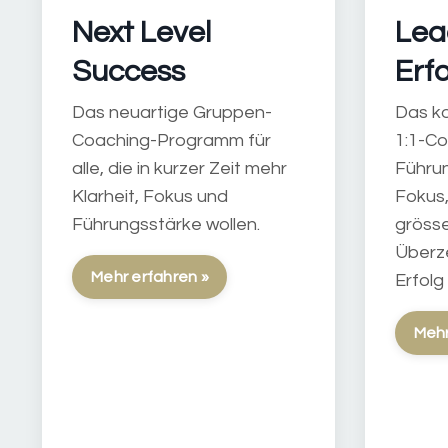
Next Level
Lea
Success
Erf
Das neuartige Gruppen-
Das k
Coaching-Programm für
1:1-C
alle, die in kurzer Zeit mehr
Führu
Klarheit, Fokus und
Fokus,
Führungsstärke wollen.
gröss
Überz
Mehr erfahren »
Erfolg
Mehr