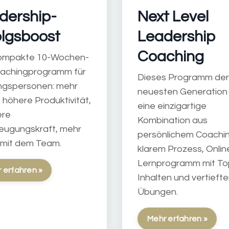
dership-
Next Level
olgsboost
Leadership
Coaching
ompakte 10-Wochen-
oachingprogramm für
Dieses Programm der
ngspersonen: mehr
neuesten Generation 
 höhere Produktivität,
eine einzigartige
ere
Kombination aus
eugungskraft, mehr
persönlichem Coachin
 mit dem Team.
klarem Prozess, Onlin
Lernprogramm mit To
 erfahren »
Inhalten und vertieft
Übungen.
Mehr erfahren »