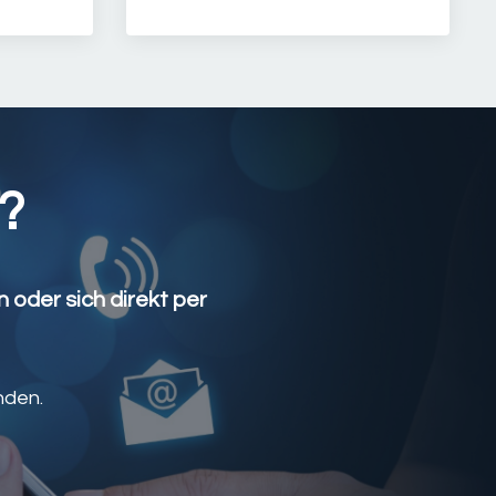
?
 oder sich direkt per
nden.