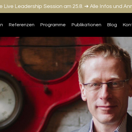
 Live Leadership Session am 25.8. ➔ Alle Infos und A
on
Referenzen
Programme
Publikationen
Blog
Kon