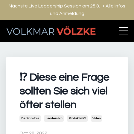
Nächste Live Leadership Session am 25.8. ➔ Alle Infos
und Anmeldung
⁉️ Diese eine Frage
sollten Sie sich viel
öfter stellen
Denkanstoss
Leadership
Produktivität
Video
Oct 28, 2022