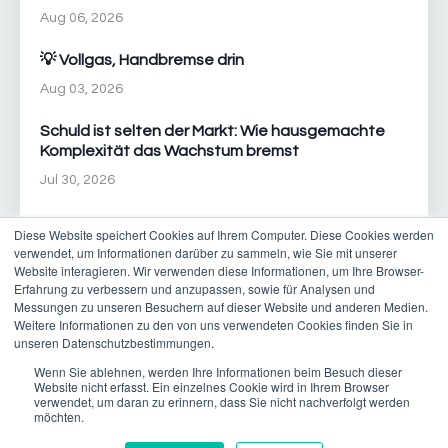
Aug 06, 2026
💡 Vollgas, Handbremse drin
Aug 03, 2026
Schuld ist selten der Markt: Wie hausgemachte
Komplexität das Wachstum bremst
Jul 30, 2026
Diese Website speichert Cookies auf Ihrem Computer. Diese Cookies werden
verwendet, um Informationen darüber zu sammeln, wie Sie mit unserer
Website interagieren. Wir verwenden diese Informationen, um Ihre Browser-
Erfahrung zu verbessern und anzupassen, sowie für Analysen und
Messungen zu unseren Besuchern auf dieser Website und anderen Medien.
Weitere Informationen zu den von uns verwendeten Cookies finden Sie in
© 2026 New Pace Consulting AG | T +41 21 601 02 49 | E
unseren Datenschutzbestimmungen.
contact@new-pace.com
Wenn Sie ablehnen, werden Ihre Informationen beim Besuch dieser
Website nicht erfasst. Ein einzelnes Cookie wird in Ihrem Browser
Impressum
Datenschutz
verwendet, um daran zu erinnern, dass Sie nicht nachverfolgt werden
möchten.