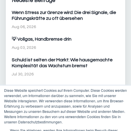
Neueste Beiträge
Wenn Stress zur Grenze wird: Die drei Signale, die
Führungskräfte zu oft übersehen
Aug 06, 2026
💡 Vollgas, Handbremse drin
Aug 03, 2026
Schuld ist selten der Markt: Wie hausgemachte
Komplexität das Wachstum bremst
Jul 30, 2026
Diese Website speichert Cookies auf Ihrem Computer. Diese Cookies werden
verwendet, um Informationen darüber zu sammeln, wie Sie mit unserer
Website interagieren. Wir verwenden diese Informationen, um Ihre Browser-
Erfahrung zu verbessern und anzupassen, sowie für Analysen und
Messungen zu unseren Besuchern auf dieser Website und anderen Medien.
Weitere Informationen zu den von uns verwendeten Cookies finden Sie in
© 2026 New Pace Consulting AG | T +41 21 601 02 49 | E
unseren Datenschutzbestimmungen.
contact@new-pace.com
Wenn Sie ablehnen, werden Ihre Informationen beim Besuch dieser