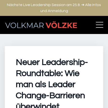
Nächste Live Leadership Session am 25.8. ➔ Alle Infos
und Anmeldung
Neuer Leadership-
Roundtable: Wie
man als Leader
Change-Barrieren
überwindet