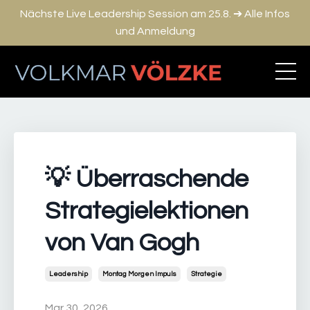
Nächste Live Leadership Session am 25.8. ➔ Alle Infos
und Anmeldung
💡 Überraschende
Strategielektionen
von Van Gogh
Leadership
Montag Morgen Impuls
Strategie
Mar 30, 2026