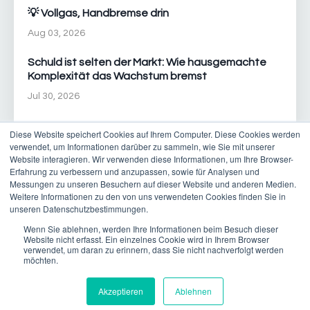
💡 Vollgas, Handbremse drin
Aug 03, 2026
Schuld ist selten der Markt: Wie hausgemachte
Komplexität das Wachstum bremst
Jul 30, 2026
Diese Website speichert Cookies auf Ihrem Computer. Diese Cookies werden
verwendet, um Informationen darüber zu sammeln, wie Sie mit unserer
Website interagieren. Wir verwenden diese Informationen, um Ihre Browser-
Erfahrung zu verbessern und anzupassen, sowie für Analysen und
Messungen zu unseren Besuchern auf dieser Website und anderen Medien.
Weitere Informationen zu den von uns verwendeten Cookies finden Sie in
© 2026 New Pace Consulting AG | T +41 21 601 02 49 | E
unseren Datenschutzbestimmungen.
contact@new-pace.com
Wenn Sie ablehnen, werden Ihre Informationen beim Besuch dieser
Website nicht erfasst. Ein einzelnes Cookie wird in Ihrem Browser
Impressum
Datenschutz
verwendet, um daran zu erinnern, dass Sie nicht nachverfolgt werden
möchten.
Akzeptieren
Ablehnen