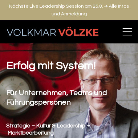
Nächste Live Leadership Session am 25.8. ➔ Alle Infos
und Anmeldung
Erfolg mit System!
Für Unternehmen, Teams und
Führungspersonen
Strategie – Kultur & Leadership –
Marktbearbeitung