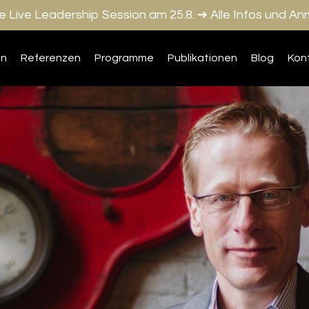
 Live Leadership Session am 25.8. ➔ Alle Infos und A
on
Referenzen
Programme
Publikationen
Blog
Kon