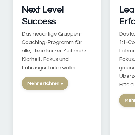
Next Level
Lea
Success
Erf
Das neuartige Gruppen-
Das k
Coaching-Programm für
1:1-C
alle, die in kurzer Zeit mehr
Führu
Klarheit, Fokus und
Fokus,
Führungsstärke wollen.
gröss
Überz
Mehr erfahren »
Erfolg
Mehr