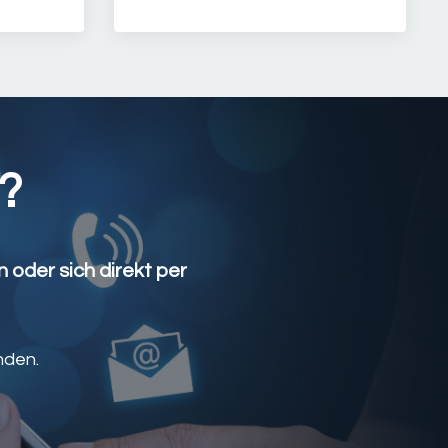
?
 oder sich direkt per
nden.