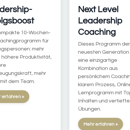
dership-
Next Level
olgsboost
Leadership
Coaching
ompakte 10-Wochen-
oachingprogramm für
Dieses Programm der
ngspersonen: mehr
neuesten Generation 
 höhere Produktivität,
eine einzigartige
ere
Kombination aus
eugungskraft, mehr
persönlichem Coachin
 mit dem Team.
klarem Prozess, Onlin
Lernprogramm mit To
 erfahren »
Inhalten und vertieft
Übungen.
Mehr erfahren »